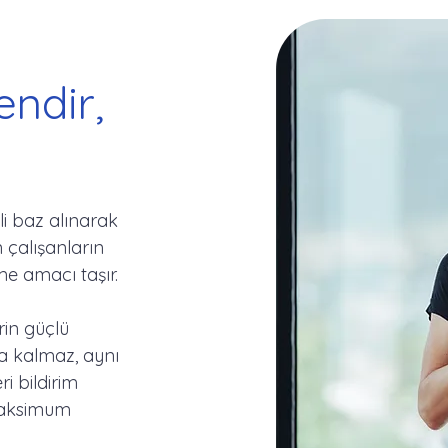
endir,
i baz alınarak
 çalışanların
eme amacı taşır.
rin güçlü
la kalmaz, aynı
i bildirim
 maksimum