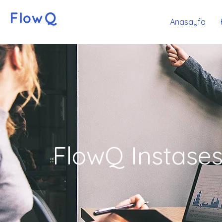
Anasayfa
FlowQ Instase