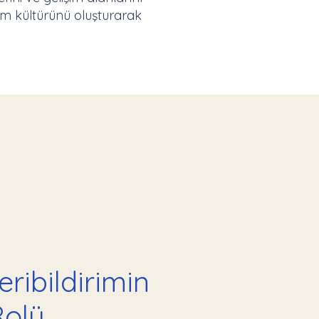
im kültürünü oluşturarak
eribildirimin
olü