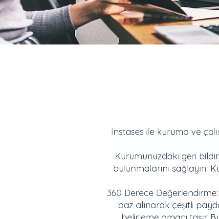
Instases ile kuruma ve çalış
Kurumunuzdaki geri bildiri
bulunmalarını sağlayın. K
360 Derece Değerlendirme: D
baz alınarak çeşitli payd
belirleme amacı taşır. B