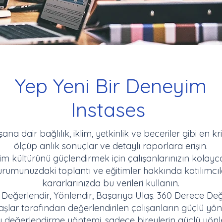
Yep Yeni Bir Deneyim
Instases
ana dair bağlılık, iklim, yetkinlik ve beceriler gibi en 
ölçüp anlık sonuçlar ve detaylı raporlara erişin.
m kültürünü güçlendirmek için çalışanlarınızın kolayca 
urumunuzdaki toplantı ve eğitimler hakkında katılımcıl
kararlarınızda bu verileri kullanın.
eğerlendir, Yönlendir, Başarıya Ulaş. 360 Derece Değe
aşlar tarafından değerlendirilen çalışanların güçlü yönle
u değerlendirme yöntemi, sadece bireylerin güçlü yönler